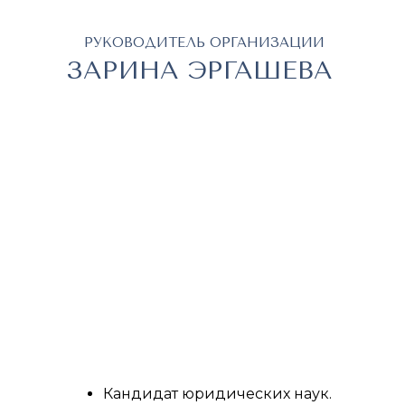
Провела более 300 эфиров, в
РУКОВОДИТЕЛЬ ОРГАНИЗАЦИИ
которых приняли участие
ЗАРИНА ЭРГАШЕВА
более 22 000 юристов.
Кандидат юридических наук.