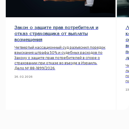
Закон о защите прав потребителя и
Л
отказ страховщика от выплаты
к
возмещения
о
в
Четвертый кассационный суд разъяснил порядок
п
взыскания штрафа 50% и судебных расходов по
л
Закону о защите прав потребителей в споре о
страховании при отказе во въезде в Израиль.
Ч
Дело № 88-1899/2026.
л
п
26.02.2026
п
2